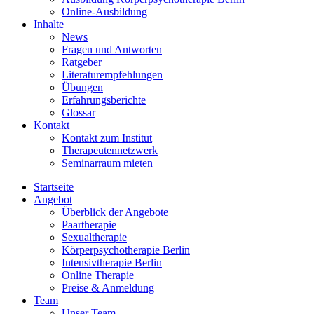
Online-Ausbildung
Inhalte
News
Fragen und Antworten
Ratgeber
Literaturempfehlungen
Übungen
Erfahrungsberichte
Glossar
Kontakt
Kontakt zum Institut
Therapeutennetzwerk
Seminarraum mieten
Startseite
Angebot
Überblick der Angebote
Paartherapie
Sexualtherapie
Körperpsychotherapie Berlin
Intensivtherapie Berlin
Online Therapie
Preise & Anmeldung
Team
Unser Team