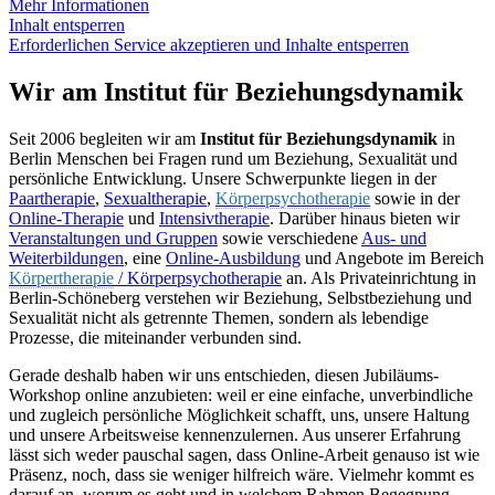
Mehr Informationen
Inhalt entsperren
Erforderlichen Service akzeptieren und Inhalte entsperren
Wir am Institut für Beziehungsdynamik
Seit 2006 begleiten wir am
Institut für Beziehungsdynamik
in
Berlin Menschen bei Fragen rund um Beziehung, Sexualität und
persönliche Entwicklung. Unsere Schwerpunkte liegen in der
Paartherapie
,
Sexualtherapie
,
Körperpsychotherapie
sowie in der
Online-Therapie
und
Intensivtherapie
. Darüber hinaus bieten wir
Veranstaltungen und Gruppen
sowie verschiedene
Aus- und
Weiterbildungen
, eine
Online-Ausbildung
und Angebote im Bereich
Körpertherapie
/ Körperpsychotherapie
an. Als Privateinrichtung in
Berlin-Schöneberg verstehen wir Beziehung, Selbstbeziehung und
Sexualität nicht als getrennte Themen, sondern als lebendige
Prozesse, die miteinander verbunden sind.
Gerade deshalb haben wir uns entschieden, diesen Jubiläums-
Workshop online anzubieten: weil er eine einfache, unverbindliche
und zugleich persönliche Möglichkeit schafft, uns, unsere Haltung
und unsere Arbeitsweise kennenzulernen. Aus unserer Erfahrung
lässt sich weder pauschal sagen, dass Online-Arbeit genauso ist wie
Präsenz, noch, dass sie weniger hilfreich wäre. Vielmehr kommt es
darauf an, worum es geht und in welchem Rahmen Begegnung