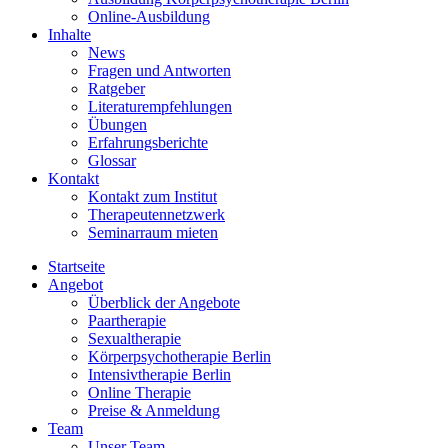
Online-Ausbildung
Inhalte
News
Fragen und Antworten
Ratgeber
Literaturempfehlungen
Übungen
Erfahrungsberichte
Glossar
Kontakt
Kontakt zum Institut
Therapeutennetzwerk
Seminarraum mieten
Startseite
Angebot
Überblick der Angebote
Paartherapie
Sexualtherapie
Körperpsychotherapie Berlin
Intensivtherapie Berlin
Online Therapie
Preise & Anmeldung
Team
Unser Team