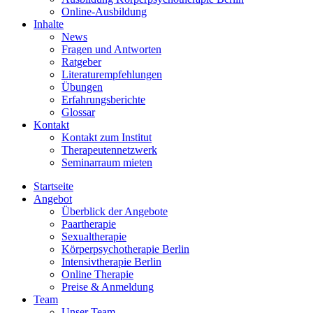
Online-Ausbildung
Inhalte
News
Fragen und Antworten
Ratgeber
Literaturempfehlungen
Übungen
Erfahrungsberichte
Glossar
Kontakt
Kontakt zum Institut
Therapeutennetzwerk
Seminarraum mieten
Startseite
Angebot
Überblick der Angebote
Paartherapie
Sexualtherapie
Körperpsychotherapie Berlin
Intensivtherapie Berlin
Online Therapie
Preise & Anmeldung
Team
Unser Team