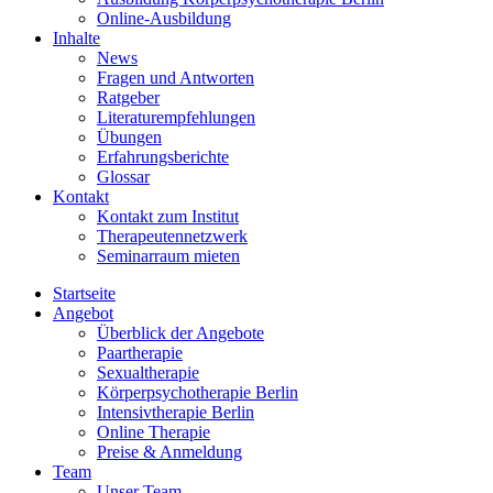
Online-Ausbildung
Inhalte
News
Fragen und Antworten
Ratgeber
Literaturempfehlungen
Übungen
Erfahrungsberichte
Glossar
Kontakt
Kontakt zum Institut
Therapeutennetzwerk
Seminarraum mieten
Startseite
Angebot
Überblick der Angebote
Paartherapie
Sexualtherapie
Körperpsychotherapie Berlin
Intensivtherapie Berlin
Online Therapie
Preise & Anmeldung
Team
Unser Team