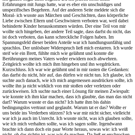
Erfahrungen mit Jungs hatte, war es eher ein unschuldiges und
unspezifisches Begehren. Auf der anderen Seite meldete sich die
Moral- ich wusste aus Märchen und Geschichten, dass körperliche
Liebe zwischen Eltern und Geschwistern verboten war, weil dabei
behinderte Kinder herauskommen würden. Der eine Teil von mir
wollte sich hingeben, der andere Teil sagte, dass darfst du nicht, das
ist doch verboten, das kann schreckliche Folgen haben. Im
Spannungsfeld dieser beiden Anteile war ich handlungsunfähig und
sprachlos. Der unlösbare Widerspruch ließ mich erstarren. Ich wurde
steif wie ein Brett, fühlte mich wie gelähmt und konnte die
Berührungen meines Vaters weder erwidern noch abwehren.
Zeitgleich wollte ich mich ihm hingeben und ihn wegdrücken.
Kurzschluss. Ich war wie gelähmt und in mir rasten die Gedanken:
das darfst du nicht, hör auf, das dürfen wir nicht tun. Ich glaube, ich
suchte auch danach, wie ich mich angemessen ausdrücken sollte, ich
wollte ihn ja nicht wirklich von mir stoßen oder verletzen oder
zurückweisen. Ich suchte nach einer Lösung für meinen Zwiespalt:
wie konnte ich ihm klar machen, dass ich glaubte, das man das nicht
darf? Warum wusste er das nicht? Ich hatte ihm bis dahin
bedingungslos vertraut und geglaubt. Warum tat er das? Wollte er
uns beide ins Verderben stürzen? Ich war mir nicht sicher, vielleicht
war ich ja auch im Unrecht. Ich wusste nicht, was ich glauben sollte,
wie ich mich verhalten sollte, was ich sagen sollte. Irgendwann
brachte ich dann doch ein paar Worte heraus, sowas wie: ich weiß
nicht, ob das richtig ist, was wir da machen. Da ließ er erschrocken