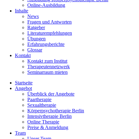
Online-Ausbildung
Inhalte
News
Fragen und Antworten
Ratgeber
Literaturempfehlungen
Übungen
Erfahrungsberichte
Glossar
Kontakt
Kontakt zum Institut
Therapeutennetzwerk
Seminarraum mieten
Startseite
Angebot
Überblick der Angebote
Paartherapie
Sexualtherapie
Körperpsychotherapie Berlin
Intensivtherapie Berlin
Online Therapie
Preise & Anmeldung
Team
Unser Team