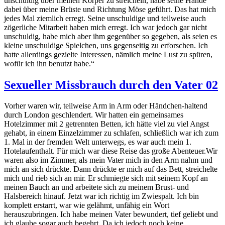
unschuldig über meinen Körper zu streicheln, habe seine Hände
dabei über meine Brüste und Richtung Möse geführt. Das hat mich
jedes Mal ziemlich erregt. Seine unschuldige und teilweise auch
zögerliche Mitarbeit haben mich erregt. Ich war jedoch gar nicht
unschuldig, habe mich aber ihm gegenüber so gegeben, als seien es
kleine unschuldige Spielchen, uns gegenseitig zu erforschen. Ich
hatte allerdings gezielte Interessen, nämlich meine Lust zu spüren,
wofür ich ihn benutzt habe.“
Sexueller Missbrauch durch den Vater 02
Vorher waren wir, teilweise Arm in Arm oder Händchen-haltend
durch London geschlendert. Wir hatten ein gemeinsames
Hotelzimmer mit 2 getrennten Betten, ich hätte viel zu viel Angst
gehabt, in einem Einzelzimmer zu schlafen, schließlich war ich zum
1. Mal in der fremden Welt unterwegs, es war auch mein 1.
Hotelaufenthalt. Für mich war diese Reise das große Abenteuer.Wir
waren also im Zimmer, als mein Vater mich in den Arm nahm und
mich an sich drückte. Dann drückte er mich auf das Bett, streichelte
mich und rieb sich an mir. Er schmiegte sich mit seinem Kopf an
meinen Bauch an und arbeitete sich zu meinem Brust- und
Halsbereich hinauf. Jetzt war ich richtig im Zwiespalt. Ich bin
komplett erstarrt, war wie gelähmt, unfähig ein Wort
herauszubringen. Ich habe meinen Vater bewundert, tief geliebt und
ich glaube sogar auch begehrt. Da ich jedoch noch keine