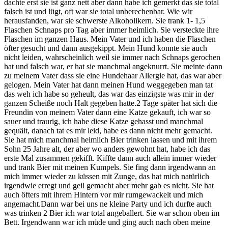
dachte erst sie ist ganz nett aber dann habe ich gemerkt das sie total
falsch ist und lügt, oft war sie total unberechenbar. Wie wir
herausfanden, war sie schwerste Alkoholikern. Sie trank 1- 1,5
Flaschen Schnaps pro Tag aber immer heimlich. Sie versteckte ihre
Flaschen im ganzen Haus. Mein Vater und ich haben die Flaschen
öfter gesucht und dann ausgekippt. Mein Hund konnte sie auch
nicht leiden, wahrscheinlich weil sie immer nach Schnaps gerochen
hat und falsch war, er hat sie manchmal angeknurrt. Sie meinte dann
zu meinem Vater dass sie eine Hundehaar Allergie hat, das war aber
gelogen. Mein Vater hat dann meinen Hund weggegeben man tat
das weh ich habe so geheult, das war das einzigste was mir in der
ganzen Scheiße noch Halt gegeben hatte.2 Tage später hat sich die
Freundin von meinem Vater dann eine Katze gekauft, ich war so
sauer und traurig, ich habe diese Katze gehasst und manchmal
gequält, danach tat es mir leid, habe es dann nicht mehr gemacht.
Sie hat mich manchmal heimlich Bier trinken lassen und mit ihrem
Sohn 25 Jahre alt, der aber wo anders gewohnt hat, habe ich das
erste Mal zusammen gekifft. Kiffte dann auch allein immer wieder
und trank Bier mit meinen Kumpels. Sie fing dann irgendwann an
mich immer wieder zu küssen mit Zunge, das hat mich natürlich
irgendwie erregt und geil gemacht aber mehr gab es nicht. Sie hat
auch öfters mit ihrem Hintern vor mir rumgewackelt und mich
angemacht.Dann war bei uns ne kleine Party und ich durfte auch
was trinken 2 Bier ich war total angeballert. Sie war schon oben im
Bett. Irgendwann war ich müde und ging auch nach oben meine