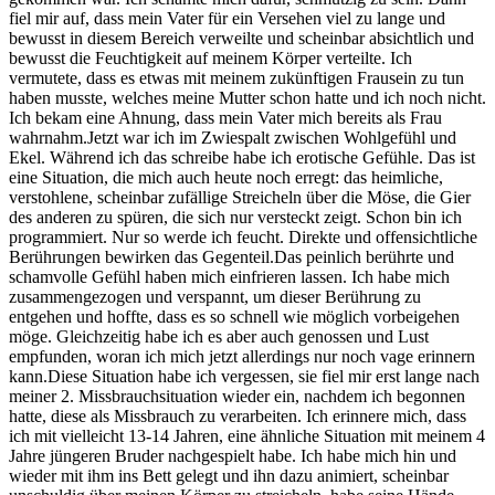
fiel mir auf, dass mein Vater für ein Versehen viel zu lange und
bewusst in diesem Bereich verweilte und scheinbar absichtlich und
bewusst die Feuchtigkeit auf meinem Körper verteilte. Ich
vermutete, dass es etwas mit meinem zukünftigen Frausein zu tun
haben musste, welches meine Mutter schon hatte und ich noch nicht.
Ich bekam eine Ahnung, dass mein Vater mich bereits als Frau
wahrnahm.Jetzt war ich im Zwiespalt zwischen Wohlgefühl und
Ekel. Während ich das schreibe habe ich erotische Gefühle. Das ist
eine Situation, die mich auch heute noch erregt: das heimliche,
verstohlene, scheinbar zufällige Streicheln über die Möse, die Gier
des anderen zu spüren, die sich nur versteckt zeigt. Schon bin ich
programmiert. Nur so werde ich feucht. Direkte und offensichtliche
Berührungen bewirken das Gegenteil.Das peinlich berührte und
schamvolle Gefühl haben mich einfrieren lassen. Ich habe mich
zusammengezogen und verspannt, um dieser Berührung zu
entgehen und hoffte, dass es so schnell wie möglich vorbeigehen
möge. Gleichzeitig habe ich es aber auch genossen und Lust
empfunden, woran ich mich jetzt allerdings nur noch vage erinnern
kann.Diese Situation habe ich vergessen, sie fiel mir erst lange nach
meiner 2. Missbrauchsituation wieder ein, nachdem ich begonnen
hatte, diese als Missbrauch zu verarbeiten. Ich erinnere mich, dass
ich mit vielleicht 13-14 Jahren, eine ähnliche Situation mit meinem 4
Jahre jüngeren Bruder nachgespielt habe. Ich habe mich hin und
wieder mit ihm ins Bett gelegt und ihn dazu animiert, scheinbar