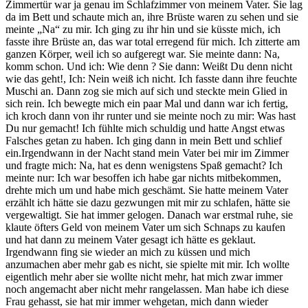
Zimmertür war ja genau im Schlafzimmer von meinem Vater. Sie lag
da im Bett und schaute mich an, ihre Brüste waren zu sehen und sie
meinte „Na“ zu mir. Ich ging zu ihr hin und sie küsste mich, ich
fasste ihre Brüste an, das war total erregend für mich. Ich zitterte am
ganzen Körper, weil ich so aufgeregt war. Sie meinte dann: Na,
komm schon. Und ich: Wie denn ? Sie dann: Weißt Du denn nicht
wie das geht!, Ich: Nein weiß ich nicht. Ich fasste dann ihre feuchte
Muschi an. Dann zog sie mich auf sich und steckte mein Glied in
sich rein. Ich bewegte mich ein paar Mal und dann war ich fertig,
ich kroch dann von ihr runter und sie meinte noch zu mir: Was hast
Du nur gemacht! Ich fühlte mich schuldig und hatte Angst etwas
Falsches getan zu haben. Ich ging dann in mein Bett und schlief
ein.Irgendwann in der Nacht stand mein Vater bei mir im Zimmer
und fragte mich: Na, hat es denn wenigstens Spaß gemacht? Ich
meinte nur: Ich war besoffen ich habe gar nichts mitbekommen,
drehte mich um und habe mich geschämt. Sie hatte meinem Vater
erzählt ich hätte sie dazu gezwungen mit mir zu schlafen, hätte sie
vergewaltigt. Sie hat immer gelogen. Danach war erstmal ruhe, sie
klaute öfters Geld von meinem Vater um sich Schnaps zu kaufen
und hat dann zu meinem Vater gesagt ich hätte es geklaut.
Irgendwann fing sie wieder an mich zu küssen und mich
anzumachen aber mehr gab es nicht, sie spielte mit mir. Ich wollte
eigentlich mehr aber sie wollte nicht mehr, hat mich zwar immer
noch angemacht aber nicht mehr rangelassen. Man habe ich diese
Frau gehasst, sie hat mir immer wehgetan, mich dann wieder