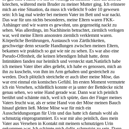
kriechen, während mein Bruder zu meiner Mutter ging. Ich erinnere
mich an eine Situation, da muss ich vielleicht 9 oder 10 gewesen
sein: Ich lag mal wieder bei meinem Vater im Bett und war nackt.
Das war für uns nichts besonderes, meine Eltern waren FKK-
Anhänger und wir waren es gewohnt, uns gegenseitig nackt zu
sehen. Was allerdings, im Nachhinein betrachtet, ziemlich verlogen
war, weil meine Eltern ansonsten ziemlich verklemmt waren.
Körperliche Berührungen, Austausch von Zärtlichkeiten,
geschweige denn sexuelle Handlungen zwischen meinen Eltern,
bekamen wir praktisch so gut wie nie zu sehen. Es war also eine
Pseudo-Offenheit, die keinen lebendigen Inhalt hatte, denn
Intimitäten fanden nur heimlich und versteckt statt.Natürlich habe
ich meinen Vater über alles geliebt, ich habe es genossen, mich an
ihn zu kuscheln, von ihm im Arm gehalten und gestreichelt zu
werden. Doch plötzlich streichelte er auch über meine Möse, das
war erst einmal ein komisches Gefühl. Im ersten Moment vermutete
ich ein Versehen, schließlich konnte er ja unter der Bettdecke nicht
genau sehen, wo seine Hand gerade war. Dann war ich peinlich
berührt und schämte mich, weil ich spürte, dass der Finger meines
Vaters feucht war, als er seine Hand von der Möse meinen Bauch
hinauf gleiten ließ. Meine Möse war für mich ein
Ausscheidungsorgan für Urin und das hatte ich damals wohl als
schmutzig einprogrammiert. Es war mir also peinlich, dass mein
Vater aus Versehen in Kontakt mit meinem schmutzigen Urin
gekommen war. Ich schämte mich dafür, schmutzig zu sein. Dann