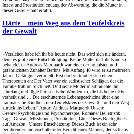
Inzest und Prostitution entlang der Abwertung, die die Mutter in
dieser Gesellschaft erfährt.
Härte – mein Weg aus dem Teufelskreis
der Gewalt
»Verziehen habe ich ihr bis heute nicht. Das wird sich nie ändern,
denn es gibt keine Entschuldigung. Keine Mutter darf ihr Kind so
behandeln.« Andreas Marquardt war einer der brutalsten und
gefährlichsten Zuhälter Berlins. Mit Anfang 40 wird er zu mehreren
Jahren Gefängnis verurteilt. Erst dort vertraut er sich einem
Therapeuten an: Der Vater war ein sadistischer Schläger, der die
Familie früh im Stich ließ. Und seine Mutter missbrauchte ihn
jahrelang und fügte ihm seelische Wunden zu, die bis heute nicht
verheilt sind … Die erschütternde Lebensgeschichte über eine
traumatische Kindheit, den Teufelskreis der Gewalt – und den Weg
zurück ins Leben.“ Autor: Andreas Marquardt Unsere
Grenre: Psychologie und Psychotherapie, Romane/ Belletristik
Tags: Gewalt, Missbrauch, Prostitution, Täter Dieses Buch gibt es
auf Amazon Unsere Einschätzung: Dieses Buch ist ein sehr
berührender und erschütternder Bericht eines Mannes, der sich aus