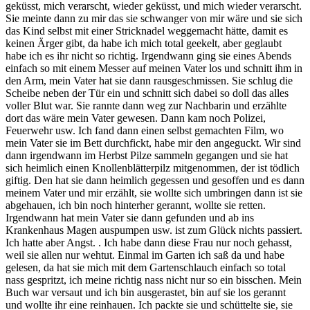
geküsst, mich verarscht, wieder geküsst, und mich wieder verarscht.
Sie meinte dann zu mir das sie schwanger von mir wäre und sie sich
das Kind selbst mit einer Stricknadel weggemacht hätte, damit es
keinen Ärger gibt, da habe ich mich total geekelt, aber geglaubt
habe ich es ihr nicht so richtig. Irgendwann ging sie eines Abends
einfach so mit einem Messer auf meinen Vater los und schnitt ihm in
den Arm, mein Vater hat sie dann rausgeschmissen. Sie schlug die
Scheibe neben der Tür ein und schnitt sich dabei so doll das alles
voller Blut war. Sie rannte dann weg zur Nachbarin und erzählte
dort das wäre mein Vater gewesen. Dann kam noch Polizei,
Feuerwehr usw. Ich fand dann einen selbst gemachten Film, wo
mein Vater sie im Bett durchfickt, habe mir den angeguckt. Wir sind
dann irgendwann im Herbst Pilze sammeln gegangen und sie hat
sich heimlich einen Knollenblätterpilz mitgenommen, der ist tödlich
giftig. Den hat sie dann heimlich gegessen und gesoffen und es dann
meinem Vater und mir erzählt, sie wollte sich umbringen dann ist sie
abgehauen, ich bin noch hinterher gerannt, wollte sie retten.
Irgendwann hat mein Vater sie dann gefunden und ab ins
Krankenhaus Magen auspumpen usw. ist zum Glück nichts passiert.
Ich hatte aber Angst. . Ich habe dann diese Frau nur noch gehasst,
weil sie allen nur wehtut. Einmal im Garten ich saß da und habe
gelesen, da hat sie mich mit dem Gartenschlauch einfach so total
nass gespritzt, ich meine richtig nass nicht nur so ein bisschen. Mein
Buch war versaut und ich bin ausgerastet, bin auf sie los gerannt
und wollte ihr eine reinhauen. Ich packte sie und schüttelte sie, sie