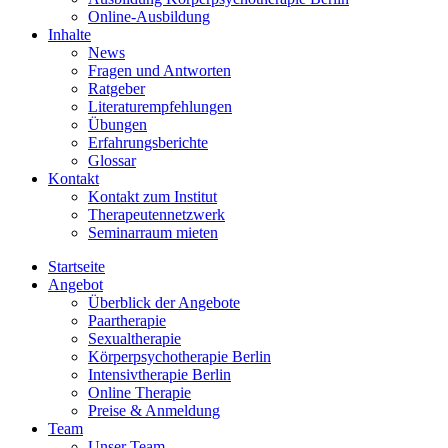
Online-Ausbildung
Inhalte
News
Fragen und Antworten
Ratgeber
Literaturempfehlungen
Übungen
Erfahrungsberichte
Glossar
Kontakt
Kontakt zum Institut
Therapeutennetzwerk
Seminarraum mieten
Startseite
Angebot
Überblick der Angebote
Paartherapie
Sexualtherapie
Körperpsychotherapie Berlin
Intensivtherapie Berlin
Online Therapie
Preise & Anmeldung
Team
Unser Team