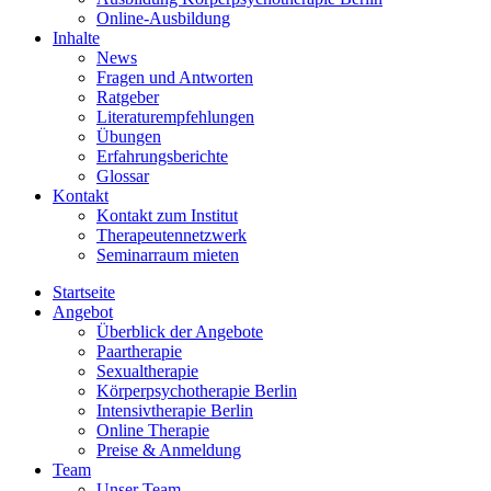
Online-Ausbildung
Inhalte
News
Fragen und Antworten
Ratgeber
Literaturempfehlungen
Übungen
Erfahrungsberichte
Glossar
Kontakt
Kontakt zum Institut
Therapeutennetzwerk
Seminarraum mieten
Startseite
Angebot
Überblick der Angebote
Paartherapie
Sexualtherapie
Körperpsychotherapie Berlin
Intensivtherapie Berlin
Online Therapie
Preise & Anmeldung
Team
Unser Team