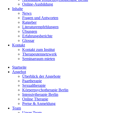
Online-Ausbildung
Inhalte
News
Fragen und Antworten
Ratgeber
Literaturempfehlungen
Übungen
Erfahrungsberichte
Glossar
Kontakt
Kontakt zum Institut
Therapeutennetzwerk
Seminarraum mieten
Startseite
Angebot
Überblick der Angebote
Paartherapie
Sexualtherapie
Körperpsychotherapie Berlin
Intensivtherapie Berlin
Online Therapie
Preise & Anmeldung
Team
Unser Team