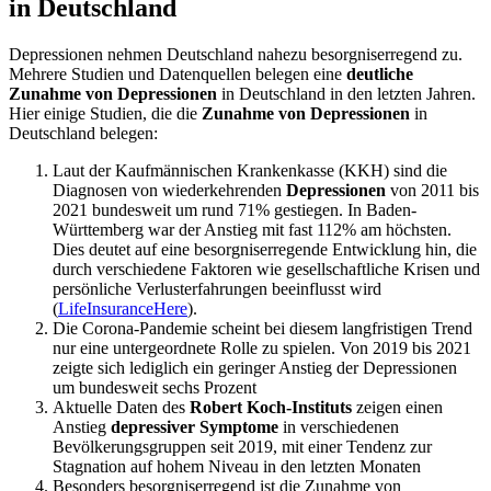
in Deutschland
Depressionen nehmen Deutschland nahezu besorgniserregend zu.
Mehrere Studien und Datenquellen belegen eine
deutliche
Zunahme von Depressionen
in Deutschland in den letzten Jahren.
Hier einige Studien, die die
Zunahme von Depressionen
in
Deutschland belegen:
Laut der Kaufmännischen Krankenkasse (KKH) sind die
Diagnosen von wiederkehrenden
Depressionen
von 2011 bis
2021 bundesweit um rund 71% gestiegen. In Baden-
Württemberg war der Anstieg mit fast 112% am höchsten.
Dies deutet auf eine besorgniserregende Entwicklung hin, die
durch verschiedene Faktoren wie gesellschaftliche Krisen und
persönliche Verlusterfahrungen beeinflusst wird
(
LifeInsuranceHere
).
Die Corona-Pandemie scheint bei diesem langfristigen Trend
nur eine untergeordnete Rolle zu spielen. Von 2019 bis 2021
zeigte sich lediglich ein geringer Anstieg der Depressionen
um bundesweit sechs Prozent
Aktuelle Daten des
Robert Koch-Instituts
zeigen einen
Anstieg
depressiver Symptome
in verschiedenen
Bevölkerungsgruppen seit 2019, mit einer Tendenz zur
Stagnation auf hohem Niveau in den letzten Monaten
Besonders besorgniserregend ist die Zunahme von