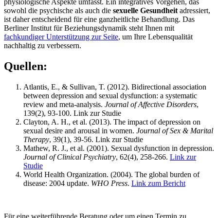
physiologische Aspekte umfasst. Ein integratives Vorgehen, das
sowohl die psychische als auch die
sexuelle Gesundheit
adressiert,
ist daher entscheidend für eine ganzheitliche Behandlung. Das
Berliner Institut für Beziehungsdynamik steht Ihnen mit
fachkundiger Unterstützung zur Seite
, um Ihre Lebensqualität
nachhaltig zu verbessern.
Quellen:
Atlantis, E., & Sullivan, T. (2012). Bidirectional association
between depression and sexual dysfunction: a systematic
review and meta-analysis.
Journal of Affective Disorders
,
139(2), 93-100. Link zur Studie
Clayton, A. H., et al. (2013). The impact of depression on
sexual desire and arousal in women.
Journal of Sex & Marital
Therapy
, 39(1), 39-56. Link zur Studie
Mathew, R. J., et al. (2001). Sexual dysfunction in depression.
Journal of Clinical Psychiatry
, 62(4), 258-266.
Link zur
Studie
World Health Organization. (2004). The global burden of
disease: 2004 update.
WHO Press
.
Link zum Bericht
Für eine weiterführende Beratung oder um einen Termin zu