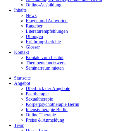
Online-Ausbildung
Inhalte
News
Fragen und Antworten
Ratgeber
Literaturempfehlungen
Übungen
Erfahrungsberichte
Glossar
Kontakt
Kontakt zum Institut
Therapeutennetzwerk
Seminarraum mieten
Startseite
Angebot
Überblick der Angebote
Paartherapie
Sexualtherapie
Körperpsychotherapie Berlin
Intensivtherapie Berlin
Online Therapie
Preise & Anmeldung
Team
Unser Team