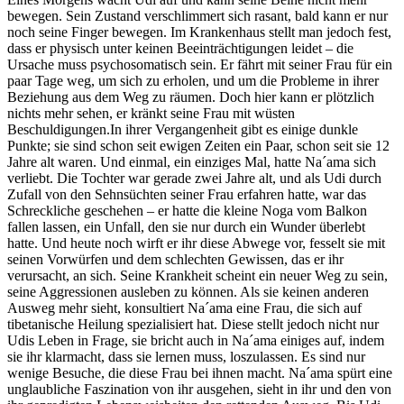
bewegen. Sein Zustand verschlimmert sich rasant, bald kann er nur
noch seine Finger bewegen. Im Krankenhaus stellt man jedoch fest,
dass er physisch unter keinen Beeinträchtigungen leidet – die
Ursache muss psychosomatisch sein. Er fährt mit seiner Frau für ein
paar Tage weg, um sich zu erholen, und um die Probleme in ihrer
Beziehung aus dem Weg zu räumen. Doch hier kann er plötzlich
nichts mehr sehen, er kränkt seine Frau mit wüsten
Beschuldigungen.In ihrer Vergangenheit gibt es einige dunkle
Punkte; sie sind schon seit ewigen Zeiten ein Paar, schon seit sie 12
Jahre alt waren. Und einmal, ein einziges Mal, hatte Na´ama sich
verliebt. Die Tochter war gerade zwei Jahre alt, und als Udi durch
Zufall von den Sehnsüchten seiner Frau erfahren hatte, war das
Schreckliche geschehen – er hatte die kleine Noga vom Balkon
fallen lassen, ein Unfall, den sie nur durch ein Wunder überlebt
hatte. Und heute noch wirft er ihr diese Abwege vor, fesselt sie mit
seinen Vorwürfen und dem schlechten Gewissen, das er ihr
verursacht, an sich. Seine Krankheit scheint ein neuer Weg zu sein,
seine Aggressionen ausleben zu können. Als sie keinen anderen
Ausweg mehr sieht, konsultiert Na´ama eine Frau, die sich auf
tibetanische Heilung spezialisiert hat. Diese stellt jedoch nicht nur
Udis Leben in Frage, sie bricht auch in Na´ama einiges auf, indem
sie ihr klarmacht, dass sie lernen muss, loszulassen. Es sind nur
wenige Besuche, die diese Frau bei ihnen macht. Na´ama spürt eine
unglaubliche Faszination von ihr ausgehen, sieht in ihr und den von