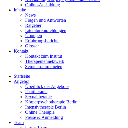
Online-Ausbildung
Inhalte
News
Fragen und Antworten
Ratgeber
Literaturempfehlungen
Übungen
Erfahrungsberichte
Glossar
Kontakt
Kontakt zum Institut
Therapeutennetzwerk
Seminarraum mieten
Startseite
Angebot
Überblick der Angebote
Paartherapie
Sexualtherapie
Körperpsychotherapie Berlin
Intensivtherapie Berlin
Online Therapie
Preise & Anmeldung
Team
Unser Team