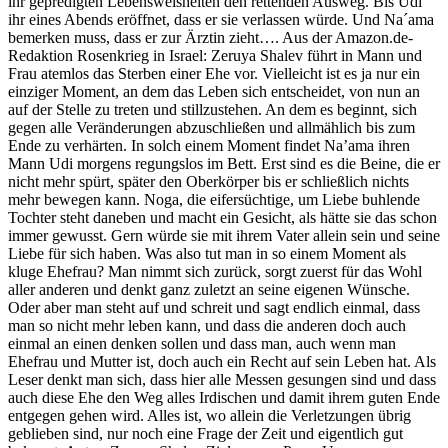
ihr gepredigten Lebensweisheiten den rettenden Ausweg. Bis Udi
ihr eines Abends eröffnet, dass er sie verlassen würde. Und Na´ama
bemerken muss, dass er zur Ärztin zieht…. Aus der Amazon.de-
Redaktion Rosenkrieg in Israel: Zeruya Shalev führt in Mann und
Frau atemlos das Sterben einer Ehe vor. Vielleicht ist es ja nur ein
einziger Moment, an dem das Leben sich entscheidet, von nun an
auf der Stelle zu treten und stillzustehen. An dem es beginnt, sich
gegen alle Veränderungen abzuschließen und allmählich bis zum
Ende zu verhärten. In solch einem Moment findet Na’ama ihren
Mann Udi morgens regungslos im Bett. Erst sind es die Beine, die er
nicht mehr spürt, später den Oberkörper bis er schließlich nichts
mehr bewegen kann. Noga, die eifersüchtige, um Liebe buhlende
Tochter steht daneben und macht ein Gesicht, als hätte sie das schon
immer gewusst. Gern würde sie mit ihrem Vater allein sein und seine
Liebe für sich haben. Was also tut man in so einem Moment als
kluge Ehefrau? Man nimmt sich zurück, sorgt zuerst für das Wohl
aller anderen und denkt ganz zuletzt an seine eigenen Wünsche.
Oder aber man steht auf und schreit und sagt endlich einmal, dass
man so nicht mehr leben kann, und dass die anderen doch auch
einmal an einen denken sollen und dass man, auch wenn man
Ehefrau und Mutter ist, doch auch ein Recht auf sein Leben hat. Als
Leser denkt man sich, dass hier alle Messen gesungen sind und dass
auch diese Ehe den Weg alles Irdischen und damit ihrem guten Ende
entgegen gehen wird. Alles ist, wo allein die Verletzungen übrig
geblieben sind, nur noch eine Frage der Zeit und eigentlich gut