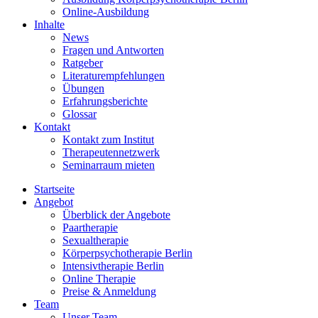
Online-Ausbildung
Inhalte
News
Fragen und Antworten
Ratgeber
Literaturempfehlungen
Übungen
Erfahrungsberichte
Glossar
Kontakt
Kontakt zum Institut
Therapeutennetzwerk
Seminarraum mieten
Startseite
Angebot
Überblick der Angebote
Paartherapie
Sexualtherapie
Körperpsychotherapie Berlin
Intensivtherapie Berlin
Online Therapie
Preise & Anmeldung
Team
Unser Team