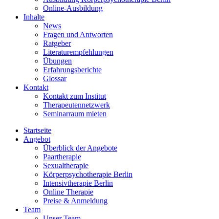
Online-Ausbildung
Inhalte
News
Fragen und Antworten
Ratgeber
Literaturempfehlungen
Übungen
Erfahrungsberichte
Glossar
Kontakt
Kontakt zum Institut
Therapeutennetzwerk
Seminarraum mieten
Startseite
Angebot
Überblick der Angebote
Paartherapie
Sexualtherapie
Körperpsychotherapie Berlin
Intensivtherapie Berlin
Online Therapie
Preise & Anmeldung
Team
Unser Team