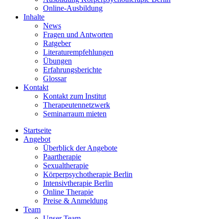
Online-Ausbildung
Inhalte
News
Fragen und Antworten
Ratgeber
Literaturempfehlungen
Übungen
Erfahrungsberichte
Glossar
Kontakt
Kontakt zum Institut
Therapeutennetzwerk
Seminarraum mieten
Startseite
Angebot
Überblick der Angebote
Paartherapie
Sexualtherapie
Körperpsychotherapie Berlin
Intensivtherapie Berlin
Online Therapie
Preise & Anmeldung
Team
Unser Team