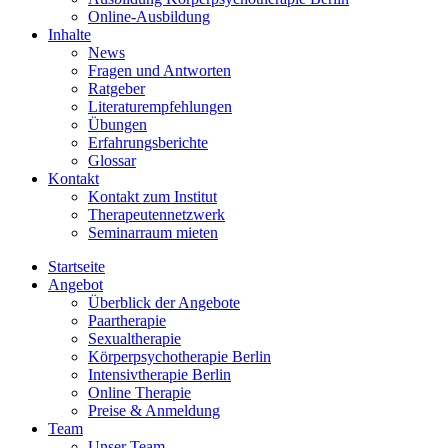
Online-Ausbildung
Inhalte
News
Fragen und Antworten
Ratgeber
Literaturempfehlungen
Übungen
Erfahrungsberichte
Glossar
Kontakt
Kontakt zum Institut
Therapeutennetzwerk
Seminarraum mieten
Startseite
Angebot
Überblick der Angebote
Paartherapie
Sexualtherapie
Körperpsychotherapie Berlin
Intensivtherapie Berlin
Online Therapie
Preise & Anmeldung
Team
Unser Team