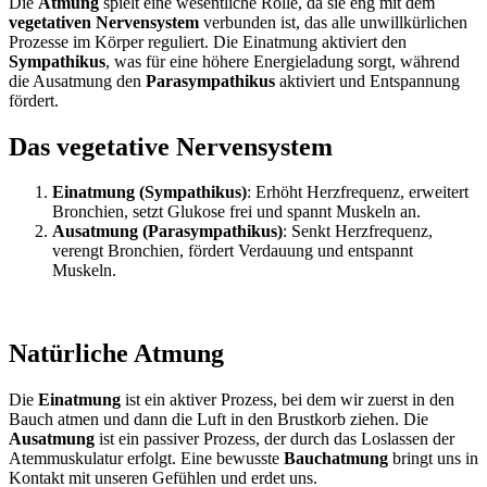
Die
Atmung
spielt eine wesentliche Rolle, da sie eng mit dem
vegetativen Nervensystem
verbunden ist, das alle unwillkürlichen
Prozesse im Körper reguliert. Die Einatmung aktiviert den
Sympathikus
, was für eine höhere Energieladung sorgt, während
die Ausatmung den
Parasympathikus
aktiviert und Entspannung
fördert.
Das vegetative Nervensystem
Einatmung (Sympathikus)
: Erhöht Herzfrequenz, erweitert
Bronchien, setzt Glukose frei und spannt Muskeln an.
Ausatmung (Parasympathikus)
: Senkt Herzfrequenz,
verengt Bronchien, fördert Verdauung und entspannt
Muskeln.
Natürliche Atmung
Die
Einatmung
ist ein aktiver Prozess, bei dem wir zuerst in den
Bauch atmen und dann die Luft in den Brustkorb ziehen. Die
Ausatmung
ist ein passiver Prozess, der durch das Loslassen der
Atemmuskulatur erfolgt. Eine bewusste
Bauchatmung
bringt uns in
Kontakt mit unseren Gefühlen und erdet uns.