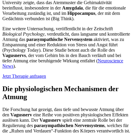
University zeigte, dass das Atemmuster die Gehirnaktivität
beeinflusst, insbesondere in der
Amygdala
, die für die emotionale
Verarbeitung zuständig ist, und im
Hippocampus
, der mit dem
Gedächtnis verbunden ist (Big Think).
Eine weitere Untersuchung, veröffentlicht in der Zeitschrift
Biological Psychology
, verdeutlicht, dass langsame und kontrollierte
Atmung das
parasympathische Nervensystem
aktiviert, was zu
Entspannung und einer Reduktion von Stress und Angst führt
(Psychology Today). Diese Studie betont auch die Rolle des
Vagusnervs
, der vom Gehirn bis in den Bauch verläuft und bei
tiefer Atmung eine beruhigende Wirkung entfaltet (
Neuroscience
News
).
Jetzt Therapie anfragen
Die physiologischen Mechanismen der
Atmung
Die Forschung hat gezeigt, dass tiefe und bewusste Atmung über
den
Vagusnerv
eine Reihe von positiven physiologischen Effekten
auslösen kann. Der
Vagusnerv
spielt eine zentrale Rolle bei der
Regulierung des
parasympathischen Nervensystems
, welches für
die „Ruhen und Verdauen“-Funktion des Körpers verantwortlich ist.