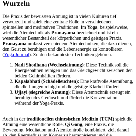
Wurzeln
Die Praxis der bewussten Atmung ist in vielen Kulturen tief
verwurzelt und spielt eine zentrale Rolle in verschiedenen
spirituellen und meditativen Traditionen. Im
Yoga
, beispielsweise,
wird die Atemtechnik als
Pranayama
bezeichnet und ist ein
wesentlicher Bestandteil der körperlichen und geistigen Praxis.
Pranayama
umfasst verschiedene Atemtechniken, die dazu dienen,
den Geist zu beruhigen und die Lebensenergie zu kontrollieren
(
Yoga Journal
). Zu den bekanntesten Techniken gehören:
Nadi Shodhana (Wechselatmung)
: Diese Technik soll die
Energiebahnen reinigen und das Gleichgewicht zwischen den
beiden Gehirnhälften fördern.
Kapalabhati (Schädelleuchten)
: Eine kraftvolle Atemübung,
die die Lungen reinigt und die geistige Klarheit fördert.
Ujjayi (siegreiche Atmung)
: Diese Atemtechnik erzeugt ein
beruhigendes Geräusch und fördert die Konzentration
während der Yoga-Praxis.
Auch in der
traditionellen chinesischen Medizin (TCM)
spielt die
Atmung eine wesentliche Rolle.
Qi Gong
, eine Praxis, die
Bewegung, Meditation und Atemkontrolle kombiniert, zielt darauf
ab, den Energiefluss im Körper zu harmonisieren und die