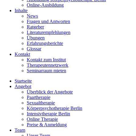
Online-Ausbildung
Inhalte
News
Fragen und Antworten
Ratgeber
Literaturempfehlungen
Übungen
Erfahrungsberichte
Glossar
Kontakt
Kontakt zum Institut
Therapeutennetzwerk
Seminarraum mieten
Startseite
Angebot
Überblick der Angebote
Paartherapie
Sexualtherapie
Körperpsychotherapie Berlin
Intensivtherapie Berlin
Online Therapie
Preise & Anmeldung
Team
Unser Team