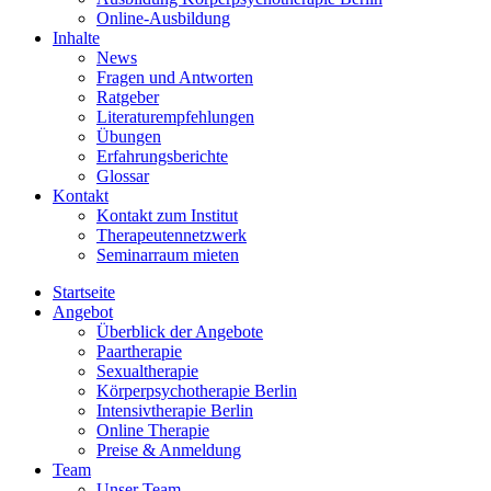
Online-Ausbildung
Inhalte
News
Fragen und Antworten
Ratgeber
Literaturempfehlungen
Übungen
Erfahrungsberichte
Glossar
Kontakt
Kontakt zum Institut
Therapeutennetzwerk
Seminarraum mieten
Startseite
Angebot
Überblick der Angebote
Paartherapie
Sexualtherapie
Körperpsychotherapie Berlin
Intensivtherapie Berlin
Online Therapie
Preise & Anmeldung
Team
Unser Team