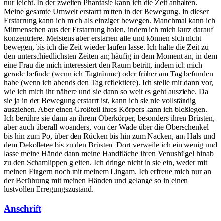
nur leicht. In der zweiten Phantasie kann ich die Zeit anhalten.
Meine gesamte Umwelt erstarrt mitten in der Bewegung. In dieser
Erstarrung kann ich mich als einziger bewegen. Manchmal kann ich
Mitmenschen aus der Erstarrung holen, indem ich mich kurz darauf
konzentriere. Meistens aber erstarren alle und können sich nicht
bewegen, bis ich die Zeit wieder laufen lasse. Ich halte die Zeit zu
den unterschiedlichsten Zeiten an; häufig in dem Moment an, in dem
eine Frau die mich interessiert den Raum betritt, indem ich mich
gerade befinde (wenn ich Tagträume) oder früher am Tag befunden
habe (wenn ich abends den Tag reflektiere). Ich stelle mir dann vor,
wie ich mich ihr nähere und sie dann so weit es geht ausziehe. Da
sie ja in der Bewegung erstarrt ist, kann ich sie nie vollständig
ausziehen. Aber einen Großteil ihres Körpers kann ich bloßlegen.
Ich berühre sie dann an ihrem Oberkörper, besonders ihren Brüsten,
aber auch überall woanders, von der Wade über die Oberschenkel
bis hin zum Po, über den Rücken bis hin zum Nacken, am Hals und
dem Dekolletee bis zu den Brüsten. Dort verweile ich ein wenig und
lasse meine Hände dann meine Handfläche ihren Venushügel hinab
zu den Schamlippen gleiten. Ich dringe nicht in sie ein, weder mit
meinen Fingern noch mit meinem Lingam. Ich erfreue mich nur an
der Berührung mit meinen Händen und gelange so in einen
lustvollen Erregungszustand.
Anschrift