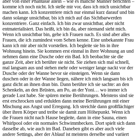
aber von einer Phantasie allein – wie es manche Männer berichten –
komme ich noch nicht. Ich stelle mir vor, dass ich mich unsichtbar
machen kann. Ich konzentriere mich nur einmal kurz darauf und bin
dann solange unsichtbar, bis ich mich auf das Sichtbarwerden
konzentriere. Ganz einfach. Ich bin zwar unsichtbar, aber nicht
entmaterialisiert. Das heißt, ich bin da, aber niemand sieht mich.
Wenn ich unsichtbar bin, gehe ich Frauen nach. Es sind aber alles
Frauen, die ich zumindest vom Sehen kenne. Eine unbekannte Frau
kann ich mir aber nicht vorstellen. Ich begleite sie bis in ihre
Wohnung hinein. Sie kommen erst einmal in ihrer Wohnung an und
nehmen dann eine Dusche oder ein Bad. Ich beobachte sie die
ganze Zeit, aber ich berühre sie nicht. Sie ziehen sich mal schnell,
mal langsam aus und stehen mehr oder weniger lange nackt vor der
Dusche oder der Wanne bevor sie einsteigen. Wenn sie dann
duschen oder in der Wanne liegen, nähere ich mich langsam bis ich
ganz dicht an ihnen dran bin. Dann berühre ich sie sachte: an den
Schenkeln, an den Brüsten, am Po, an der Yoni… wo immer ich
gerade Lust habe. Sie spüren meine Berührungen. Meistens sind sie
erst erschrocken und erdulden dann meine Berührungen mit einer
Mischung aus Angst und Erregung. Ich streichle dann großflächiger
über ihren Körper und treibe sie damit zum Höhepunkt. Wenn ich
die Frauen nicht nach Hause begleite, dann in eine Sauna, einen
Whirlpool oder ein normales Schwimmbecken. Dort spielt sich dann
dasselbe ab, wie auch im Bad. Daneben gibt es aber auch viele
andere Settings, aber der Ablauf ist meistens derselbe und variiert