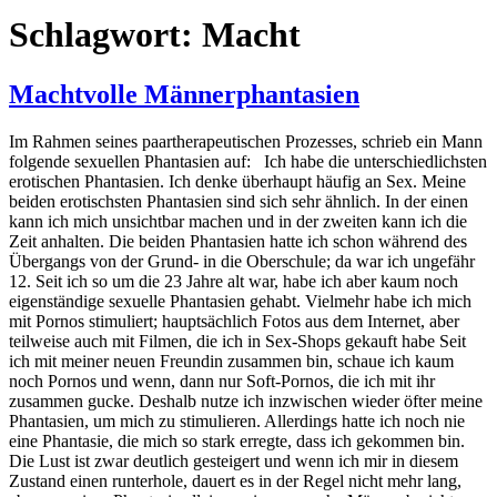
Schlagwort:
Macht
Machtvolle Männerphantasien
Im Rahmen seines paartherapeutischen Prozesses, schrieb ein Mann
folgende sexuellen Phantasien auf: Ich habe die unterschiedlichsten
erotischen Phantasien. Ich denke überhaupt häufig an Sex. Meine
beiden erotischsten Phantasien sind sich sehr ähnlich. In der einen
kann ich mich unsichtbar machen und in der zweiten kann ich die
Zeit anhalten. Die beiden Phantasien hatte ich schon während des
Übergangs von der Grund- in die Oberschule; da war ich ungefähr
12. Seit ich so um die 23 Jahre alt war, habe ich aber kaum noch
eigenständige sexuelle Phantasien gehabt. Vielmehr habe ich mich
mit Pornos stimuliert; hauptsächlich Fotos aus dem Internet, aber
teilweise auch mit Filmen, die ich in Sex-Shops gekauft habe Seit
ich mit meiner neuen Freundin zusammen bin, schaue ich kaum
noch Pornos und wenn, dann nur Soft-Pornos, die ich mit ihr
zusammen gucke. Deshalb nutze ich inzwischen wieder öfter meine
Phantasien, um mich zu stimulieren. Allerdings hatte ich noch nie
eine Phantasie, die mich so stark erregte, dass ich gekommen bin.
Die Lust ist zwar deutlich gesteigert und wenn ich mir in diesem
Zustand einen runterhole, dauert es in der Regel nicht mehr lang,