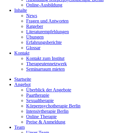
Online-Ausbildung
Inhalte
News
Fragen und Antworten
Ratgeber
Literaturempfehlungen
Übungen
Erfahrungsberichte
Glossar
Kontakt
Kontakt zum Institut
Therapeutennetzwerk
Seminarraum mieten
Startseite
Angebot
Überblick der Angebote
Paartherapie
Sexualtherapie
Körperpsychotherapie Berlin
Intensivtherapie Berlin
Online Therapie
Preise & Anmeldung
Team
Unser Team