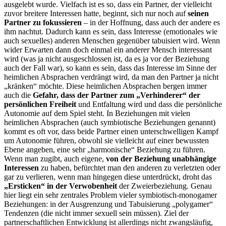
ausgelebt wurde. Vielfach ist es so, dass ein Partner, der vielleicht
zuvor breitere Interessen hatte, beginnt, sich nur noch auf
seinen
Partner zu fokussieren
– in der Hoffnung, dass auch der andere es
ihm nachtut. Dadurch kann es sein, dass Interesse (emotionales wie
auch sexuelles) anderen Menschen gegenüber tabuisiert wird. Wenn
wider Erwarten dann doch einmal ein anderer Mensch interessant
wird (was ja nicht ausgeschlossen ist, da es ja vor der Beziehung
auch der Fall war), so kann es sein, dass das Interesse im Sinne der
heimlichen Absprachen verdrängt wird, da man den Partner ja nicht
„kränken“ möchte. Diese heimlichen Absprachen bergen immer
auch die
Gefahr, dass der Partner zum „Verhinderer“ der
persönlichen Freiheit
und Entfaltung wird und dass die persönliche
Autonomie auf dem Spiel steht. In Beziehungen mit vielen
heimlichen Absprachen (auch symbiotische Beziehungen genannt)
kommt es oft vor, dass beide Partner einen unterschwelligen Kampf
um Autonomie führen, obwohl sie vielleicht auf einer bewussten
Ebene angeben, eine sehr „harmonische“ Beziehung zu führen.
Wenn man zugibt, auch eigene,
von der Beziehung unabhängige
Interessen
zu haben, befürchtet man den anderen zu verletzten oder
gar zu verlieren, wenn man hingegen diese unterdrückt, droht das
„Ersticken“ in der Verwobenheit
der Zweierbeziehung. Genau
hier liegt ein sehr zentrales Problem vieler symbiotisch-monogamer
Beziehungen: in der Ausgrenzung und Tabuisierung „polygamer“
Tendenzen (die nicht immer sexuell sein müssen). Ziel der
partnerschaftlichen Entwicklung ist allerdings nicht zwangsläufig,