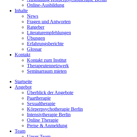
Online-Ausbildung
Inhalte
News
Fragen und Antworten
Ratgeber
Literaturempfehlungen
Übungen
Erfahrungsberichte
Glossar
Kontakt
Kontakt zum Institut
Therapeutennetzwerk
Seminarraum mieten
Startseite
Angebot
Überblick der Angebote
Paartherapie
Sexualtherapie
Körperpsychotherapie Berlin
Intensivtherapie Berlin
Online Therapie
Preise & Anmeldung
Team
Unser Team